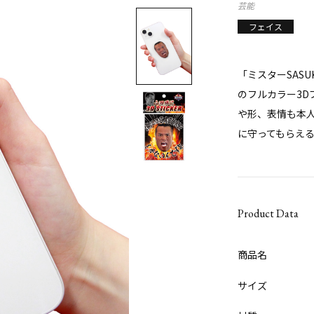
芸能
フェイス
「ミスターSAS
のフルカラー3
や形、表情も本
に守ってもらえる
Product Data
商品名
サイズ