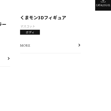
CATALOG 01
くまモン3Dフィギュア
ラー
マスコット
ボディ
MORE