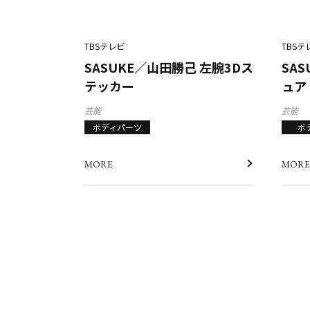
TBSテレビ
TBSテ
SASUKE／山田勝己 左腕3Dス
SA
テッカー
ュア
芸能
芸能
ボディパーツ
ボ
MORE
MORE