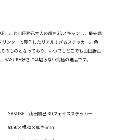
UKE」こと山田勝己本人の顔を3Dスキャンし、最先端
Dプリンターで製作したリアルすぎるステッカー。色
人そのものとなっており、いつでもどこでも山田勝己
、SASUKE好きには堪らない究極の逸品です。
SASUKE／山田勝己 3Dフェイスステッカー
縦50×横30×厚さ6mm