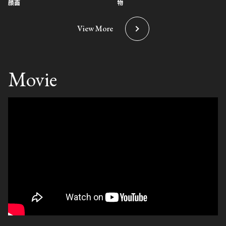
顔面
物
View More
Movie