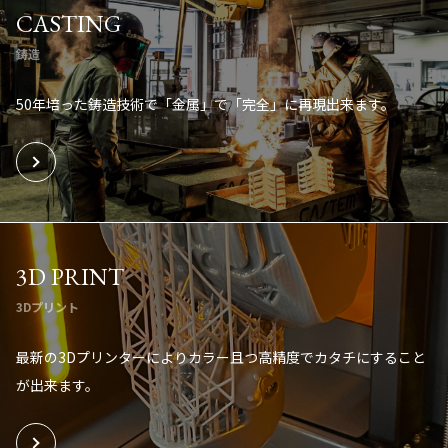
CASTING
鋳造
50年培った鋳造技術で「金属」で「完全」に再現出来ます。
3D PRINT
3Dプリント
最新の3Dプリンターによりカラー且つ高精度でカタチにすること
が出来ます。