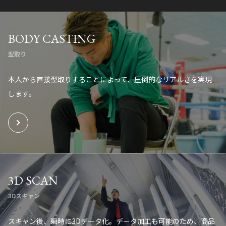
BODY CASTING
型取り
本人から直接型取りすることによって、圧倒的なリアルさを実現
します。
3D SCAN
3Dスキャン
スキャン後、瞬時に3Dデータ化。データ加工も可能のため、商品