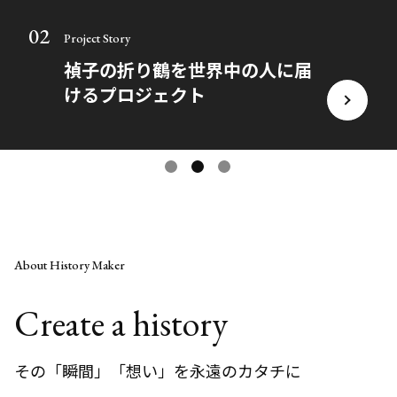
03
02
01
Project Story
Project Story
Project Story
バズり率No.1 商品 3Dﾌｪｲｽｽﾃｯｶ
禎子の折り鶴を世界中の⼈に届
マニー・パッキャオ 伝説の拳が
ｰ
けるプロジェクト
今ここに。
About History Maker
Create a history
その「瞬間」「想い」を永遠のカタチに