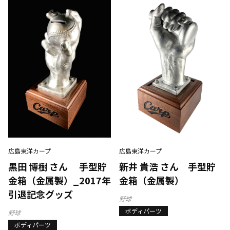
広島東洋カープ
広島東洋カープ
黒田 博樹 さん 手型貯
新井 貴浩 さん 手型貯
金箱（金属製）_2017年
金箱（金属製）
引退記念グッズ
野球
ボディパーツ
野球
ボディパーツ